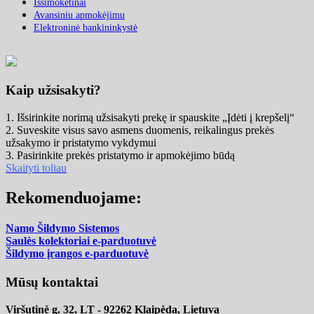
Išsimokėtinai
Avansiniu apmokėjimu
Elektroninė bankininkystė
Kaip užsisakyti?
1. Išsirinkite norimą užsisakyti prekę ir spauskite „Įdėti į krepšelį“
2. Suveskite visus savo asmens duomenis, reikalingus prekės
užsakymo ir pristatymo vykdymui
3. Pasirinkite prekės pristatymo ir apmokėjimo būdą
Skaityti toliau
Rekomenduojame:
Namo Šildymo Sistemos
Saulės kolektoriai e-parduotuvė
Šildymo įrangos e-parduotuvė
Mūsų kontaktai
Viršutinė g. 32, LT - 92262 Klaipėda, Lietuva