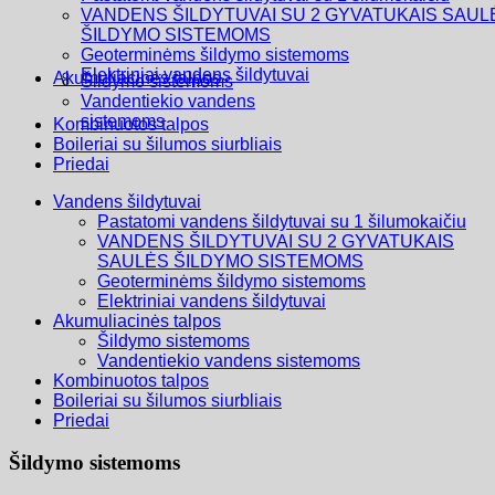
VANDENS ŠILDYTUVAI SU 2 GYVATUKAIS SAUL
ŠILDYMO SISTEMOMS
Geoterminėms šildymo sistemoms
Elektriniai vandens šildytuvai
Akumuliacinės talpos
Šildymo sistemoms
Vandentiekio vandens
sistemoms
Kombinuotos talpos
Boileriai su šilumos siurbliais
Priedai
Vandens šildytuvai
Pastatomi vandens šildytuvai su 1 šilumokaičiu
VANDENS ŠILDYTUVAI SU 2 GYVATUKAIS
SAULĖS ŠILDYMO SISTEMOMS
Geoterminėms šildymo sistemoms
Elektriniai vandens šildytuvai
Akumuliacinės talpos
Šildymo sistemoms
Vandentiekio vandens sistemoms
Kombinuotos talpos
Boileriai su šilumos siurbliais
Priedai
Šildymo sistemoms