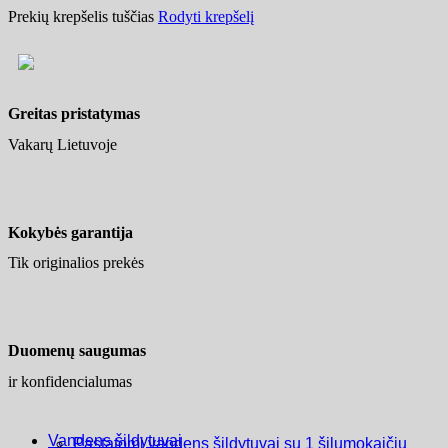
Prekių krepšelis tuščias
Rodyti krepšelį
Greitas pristatymas
Vakarų Lietuvoje
Kokybės garantija
Tik originalios prekės
Duomenų saugumas
ir konfidencialumas
Vandens šildytuvai
Pastatomi vandens šildytuvai su 1 šilumokaičiu