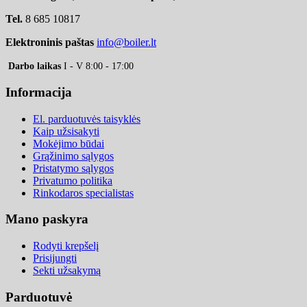
Tel.
8 685 10817
Elektroninis paštas
info@boiler.lt
Darbo laikas
I - V 8:00 - 17:00
Informacija
El. parduotuvės taisyklės
Kaip užsisakyti
Mokėjimo būdai
Grąžinimo sąlygos
Pristatymo sąlygos
Privatumo politika
Rinkodaros specialistas
Mano paskyra
Rodyti krepšelį
Prisijungti
Sekti užsakymą
Parduotuvė