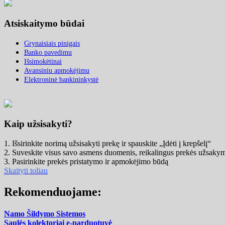
Atsiskaitymo būdai
Grynaisiais pinigais
Banko pavedimu
Išsimokėtinai
Avansiniu apmokėjimu
Elektroninė bankininkystė
Kaip užsisakyti?
1. Išsirinkite norimą užsisakyti prekę ir spauskite „Įdėti į krepšelį“
2. Suveskite visus savo asmens duomenis, reikalingus prekės užsaky
3. Pasirinkite prekės pristatymo ir apmokėjimo būdą
Skaityti toliau
Rekomenduojame:
Namo Šildymo Sistemos
Saulės kolektoriai e-parduotuvė