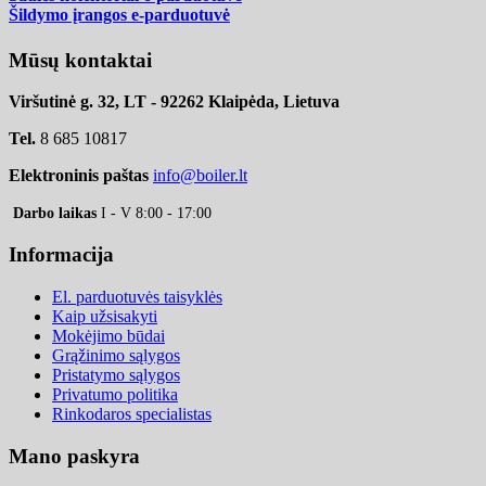
Šildymo įrangos e-parduotuvė
Mūsų kontaktai
Viršutinė g. 32, LT - 92262 Klaipėda, Lietuva
Tel.
8 685 10817
Elektroninis paštas
info@boiler.lt
Darbo laikas
I - V 8:00 - 17:00
Informacija
El. parduotuvės taisyklės
Kaip užsisakyti
Mokėjimo būdai
Grąžinimo sąlygos
Pristatymo sąlygos
Privatumo politika
Rinkodaros specialistas
Mano paskyra