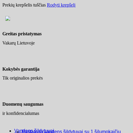
Prekių krepšelis tuščias
Rodyti krepšelį
Greitas pristatymas
Vakarų Lietuvoje
Kokybės garantija
Tik originalios prekės
Duomenų saugumas
ir konfidencialumas
Vandens šildytuvai
Pastatomi vandens šildytuvai su 1 šilumokaičiu