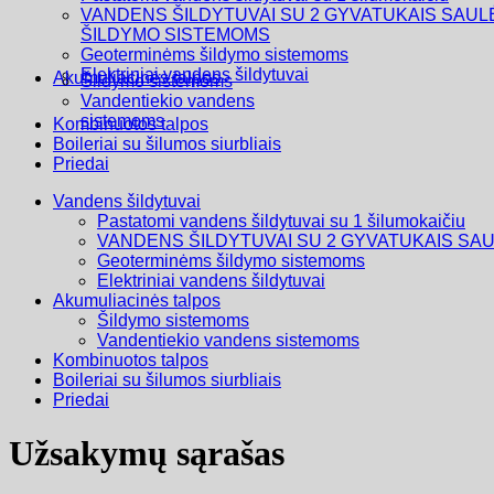
VANDENS ŠILDYTUVAI SU 2 GYVATUKAIS SAUL
ŠILDYMO SISTEMOMS
Geoterminėms šildymo sistemoms
Elektriniai vandens šildytuvai
Akumuliacinės talpos
Šildymo sistemoms
Vandentiekio vandens
sistemoms
Kombinuotos talpos
Boileriai su šilumos siurbliais
Priedai
Vandens šildytuvai
Pastatomi vandens šildytuvai su 1 šilumokaičiu
VANDENS ŠILDYTUVAI SU 2 GYVATUKAIS SA
Geoterminėms šildymo sistemoms
Elektriniai vandens šildytuvai
Akumuliacinės talpos
Šildymo sistemoms
Vandentiekio vandens sistemoms
Kombinuotos talpos
Boileriai su šilumos siurbliais
Priedai
Užsakymų sąrašas