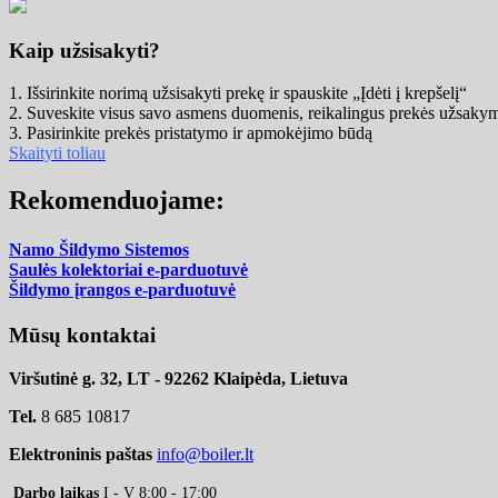
Kaip užsisakyti?
1. Išsirinkite norimą užsisakyti prekę ir spauskite „Įdėti į krepšelį“
2. Suveskite visus savo asmens duomenis, reikalingus prekės užsaky
3. Pasirinkite prekės pristatymo ir apmokėjimo būdą
Skaityti toliau
Rekomenduojame:
Namo Šildymo Sistemos
Saulės kolektoriai e-parduotuvė
Šildymo įrangos e-parduotuvė
Mūsų kontaktai
Viršutinė g. 32, LT - 92262 Klaipėda, Lietuva
Tel.
8 685 10817
Elektroninis paštas
info@boiler.lt
Darbo laikas
I - V 8:00 - 17:00