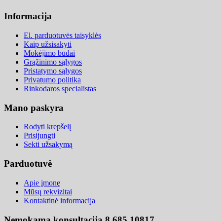
Informacija
El. parduotuvės taisyklės
Kaip užsisakyti
Mokėjimo būdai
Grąžinimo sąlygos
Pristatymo sąlygos
Privatumo politika
Rinkodaros specialistas
Mano paskyra
Rodyti krepšelį
Prisijungti
Sekti užsakymą
Parduotuvė
Apie įmonę
Mūsų rekvizitai
Kontaktinė informacija
Nemokama konsultacija 8 685 10817