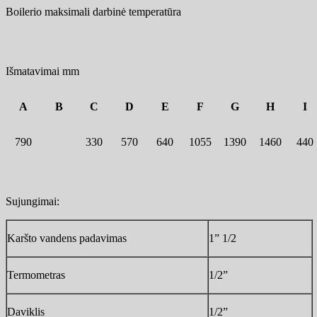
Boilerio maksimali darbinė temperatūra
Išmatavimai mm
A
B
C
D
E
F
G
H
I
790
330
570
640
1055
1390
1460
440
Sujungimai:
Karšto vandens padavimas
1” 1/2
Termometras
1/2”
Daviklis
1/2”