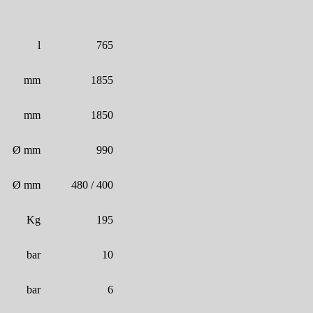
l
765
mm
1855
mm
1850
Ø mm
990
Ø mm
480 / 400
Kg
195
bar
10
bar
6