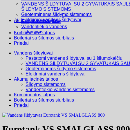
VANDENS ŠILDYTUVAI SU 2 GYVATUKAIS SAUL
ŠILDYMO SISTEMOMS
Geoterminėms šildymo sistemoms
Elektriniai vandens šildytuvai
Akumuliacinės talpos
Šildymo sistemoms
Vandentiekio vandens
sistemoms
Kombinuotos talpos
Boileriai su šilumos siurbliais
Priedai
Vandens šildytuvai
Pastatomi vandens šildytuvai su 1 šilumokaičiu
VANDENS ŠILDYTUVAI SU 2 GYVATUKAIS SA
Geoterminėms šildymo sistemoms
Elektriniai vandens šildytuvai
Akumuliacinės talpos
Šildymo sistemoms
Vandentiekio vandens sistemoms
Kombinuotos talpos
Boileriai su šilumos siurbliais
Priedai
Eurotank VS SMALGLASS 800