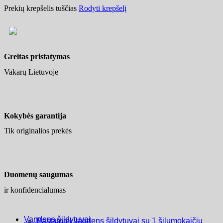
Prekių krepšelis tuščias
Rodyti krepšelį
Greitas pristatymas
Vakarų Lietuvoje
Kokybės garantija
Tik originalios prekės
Duomenų saugumas
ir konfidencialumas
Vandens šildytuvai
Pastatomi vandens šildytuvai su 1 šilumokaičiu