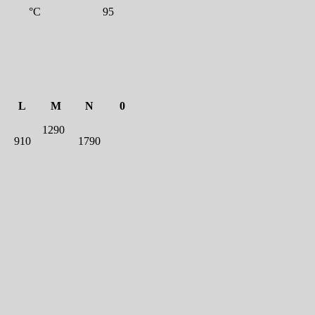
°C
95
L
M
N
0
1290
910
1790