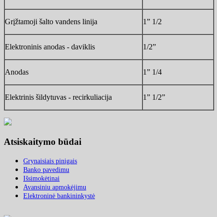
Grįžtamoji šalto vandens linija
1” 1/2
Elektroninis anodas - daviklis
1/2”
Anodas
1” 1/4
Elektrinis šildytuvas - recirkuliacija
1”
1/2”
Atsiskaitymo būdai
Grynaisiais pinigais
Banko pavedimu
Išsimokėtinai
Avansiniu apmokėjimu
Elektroninė bankininkystė