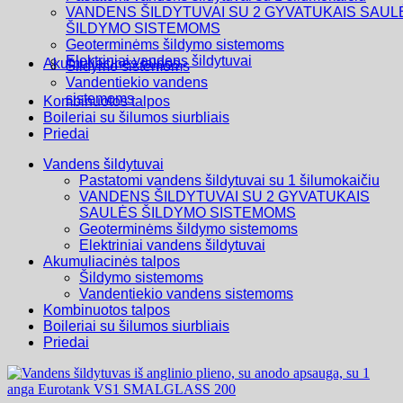
VANDENS ŠILDYTUVAI SU 2 GYVATUKAIS SAUL
ŠILDYMO SISTEMOMS
Geoterminėms šildymo sistemoms
Elektriniai vandens šildytuvai
Akumuliacinės talpos
Šildymo sistemoms
Vandentiekio vandens
sistemoms
Kombinuotos talpos
Boileriai su šilumos siurbliais
Priedai
Vandens šildytuvai
Pastatomi vandens šildytuvai su 1 šilumokaičiu
VANDENS ŠILDYTUVAI SU 2 GYVATUKAIS
SAULĖS ŠILDYMO SISTEMOMS
Geoterminėms šildymo sistemoms
Elektriniai vandens šildytuvai
Akumuliacinės talpos
Šildymo sistemoms
Vandentiekio vandens sistemoms
Kombinuotos talpos
Boileriai su šilumos siurbliais
Priedai