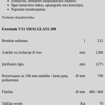
Efektyvus, nedidelės eksploatacijos išlaidos;
Ilgas tarnavimo laikas, apsaugotas nuo korozijos;
Paprastai montuojamas.
Techninė charakteristika:
Eurotank VS1 SMALGLASS 200
Bendras našumas
l
212
Aukštis su izoliacija iš viso
mm
1280
Įstrižainės ilgis
mm
1275
Rezervuaras su 100 mm minkštu / kietu putų
Ø mm
700
poliuretanu
Flanšas
Ø mm
480 / 400
Tuščias svoris
Kg
70