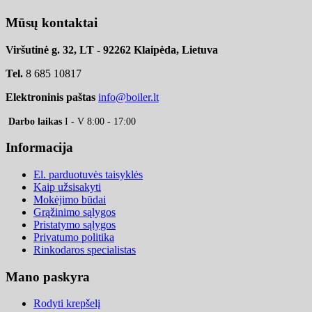
Mūsų kontaktai
Viršutinė g. 32, LT - 92262 Klaipėda, Lietuva
Tel.
8 685 10817
Elektroninis paštas
info@boiler.lt
Darbo laikas
I - V 8:00 - 17:00
Informacija
El. parduotuvės taisyklės
Kaip užsisakyti
Mokėjimo būdai
Grąžinimo sąlygos
Pristatymo sąlygos
Privatumo politika
Rinkodaros specialistas
Mano paskyra
Rodyti krepšelį