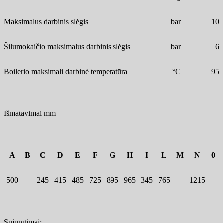
Maksimalus darbinis slėgis
bar
10
Šilumokaičio maksimalus darbinis slėgis
bar
6
Boilerio maksimali darbinė temperatūra
°C
95
Išmatavimai mm
A
B
C
D
E
F
G
H
I
L
M
N
0
500
245
415
485
725
895
965
345
765
1215
Sujungimai: