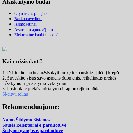
Atsiskaitymo būdai
Grynaisiais pinigais
Banko pavedimu
Išsimokėtinai
Avansiniu apmokėjimu
Elektroninė bankininkystė
Kaip užsisakyti?
1. Išsirinkite norimą užsisakyti prekę ir spauskite „Įdėti į krepšelį“
2. Suveskite visus savo asmens duomenis, reikalingus prekės
užsakymo ir pristatymo vykdymui
3. Pasirinkite prekės pristatymo ir apmokėjimo būdą
Skaityti toliau
Rekomenduojame:
Namo Šildymo Sistemos
Saulės kolektoriai e-parduotuvė
Šildymo įrangos e-parduotuvė