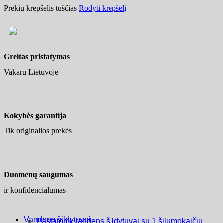
Prekių krepšelis tuščias
Rodyti krepšelį
Greitas pristatymas
Vakarų Lietuvoje
Kokybės garantija
Tik originalios prekės
Duomenų saugumas
ir konfidencialumas
Vandens šildytuvai
Pastatomi vandens šildytuvai su 1 šilumokaičiu