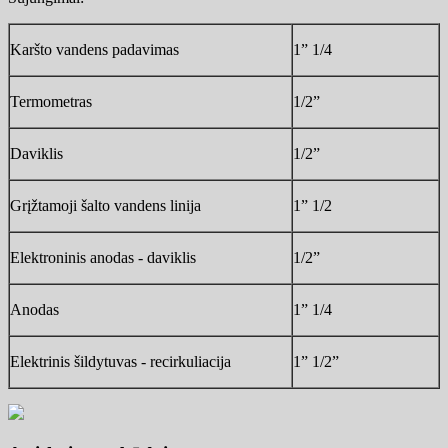
Karšto vandens padavimas
1” 1/4
Termometras
1/2”
Daviklis
1/2”
Grįžtamoji šalto vandens linija
1” 1/2
Elektroninis anodas - daviklis
1/2”
Anodas
1” 1/4
Elektrinis šildytuvas - recirkuliacija
1”
1/2”