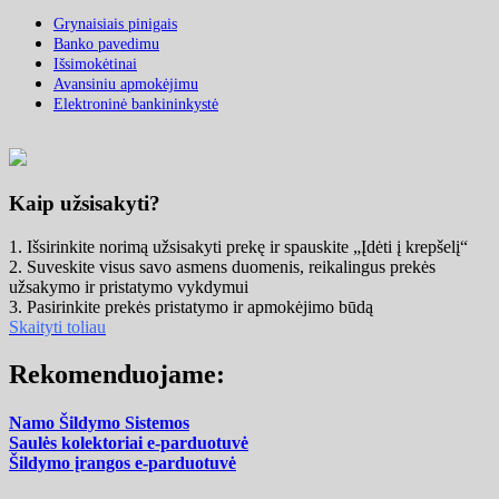
Grynaisiais pinigais
Banko pavedimu
Išsimokėtinai
Avansiniu apmokėjimu
Elektroninė bankininkystė
Kaip užsisakyti?
1. Išsirinkite norimą užsisakyti prekę ir spauskite „Įdėti į krepšelį“
2. Suveskite visus savo asmens duomenis, reikalingus prekės
užsakymo ir pristatymo vykdymui
3. Pasirinkite prekės pristatymo ir apmokėjimo būdą
Skaityti toliau
Rekomenduojame:
Namo Šildymo Sistemos
Saulės kolektoriai e-parduotuvė
Šildymo įrangos e-parduotuvė