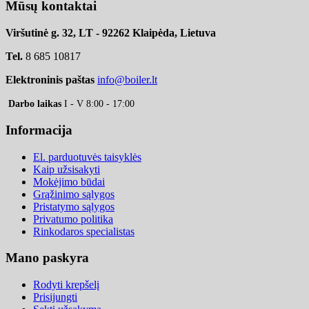
Mūsų kontaktai
Viršutinė g. 32, LT - 92262 Klaipėda, Lietuva
Tel.
8 685 10817
Elektroninis paštas
info@boiler.lt
Darbo laikas
I - V 8:00 - 17:00
Informacija
El. parduotuvės taisyklės
Kaip užsisakyti
Mokėjimo būdai
Grąžinimo sąlygos
Pristatymo sąlygos
Privatumo politika
Rinkodaros specialistas
Mano paskyra
Rodyti krepšelį
Prisijungti