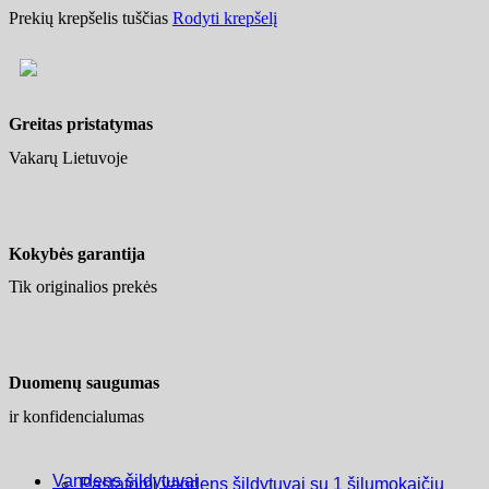
Prekių krepšelis tuščias
Rodyti krepšelį
Greitas pristatymas
Vakarų Lietuvoje
Kokybės garantija
Tik originalios prekės
Duomenų saugumas
ir konfidencialumas
Vandens šildytuvai
Pastatomi vandens šildytuvai su 1 šilumokaičiu