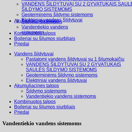
VANDENS ŠILDYTUVAI SU 2 GYVATUKAIS SAUL
ŠILDYMO SISTEMOMS
Geoterminėms šildymo sistemoms
Elektriniai vandens šildytuvai
Akumuliacinės talpos
Šildymo sistemoms
Vandentiekio vandens
sistemoms
Kombinuotos talpos
Boileriai su šilumos siurbliais
Priedai
Vandens šildytuvai
Pastatomi vandens šildytuvai su 1 šilumokaičiu
VANDENS ŠILDYTUVAI SU 2 GYVATUKAIS
SAULĖS ŠILDYMO SISTEMOMS
Geoterminėms šildymo sistemoms
Elektriniai vandens šildytuvai
Akumuliacinės talpos
Šildymo sistemoms
Vandentiekio vandens sistemoms
Kombinuotos talpos
Boileriai su šilumos siurbliais
Priedai
Vandentiekio vandens sistemoms