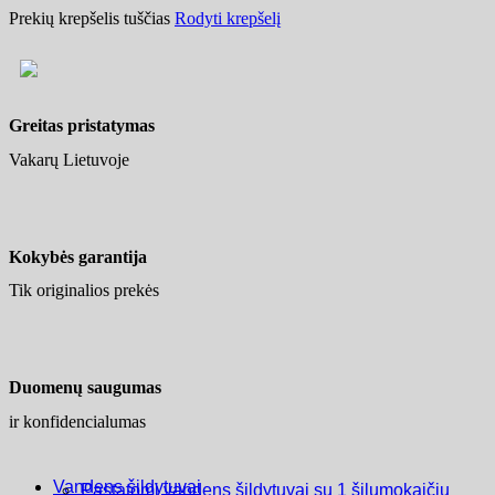
Prekių krepšelis tuščias
Rodyti krepšelį
Greitas pristatymas
Vakarų Lietuvoje
Kokybės garantija
Tik originalios prekės
Duomenų saugumas
ir konfidencialumas
Vandens šildytuvai
Pastatomi vandens šildytuvai su 1 šilumokaičiu