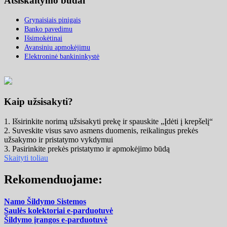
Atsiskaitymo būdai
Grynaisiais pinigais
Banko pavedimu
Išsimokėtinai
Avansiniu apmokėjimu
Elektroninė bankininkystė
Kaip užsisakyti?
1. Išsirinkite norimą užsisakyti prekę ir spauskite „Įdėti į krepšelį“
2. Suveskite visus savo asmens duomenis, reikalingus prekės
užsakymo ir pristatymo vykdymui
3. Pasirinkite prekės pristatymo ir apmokėjimo būdą
Skaityti toliau
Rekomenduojame:
Namo Šildymo Sistemos
Saulės kolektoriai e-parduotuvė
Šildymo įrangos e-parduotuvė