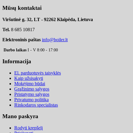
Mūsų kontaktai
Viršutinė g. 32, LT - 92262 Klaipėda, Lietuva
Tel.
8 685 10817
Elektroninis paštas
info@boiler.lt
Darbo laikas
I - V 8:00 - 17:00
Informacija
El. parduotuvės taisyklės
Kaip užsisakyti
Mokėjimo būdai
Grąžinimo sąlygos
Pristatymo sąlygos
Privatumo politika
Rinkodaros specialistas
Mano paskyra
Rodyti krepšelį