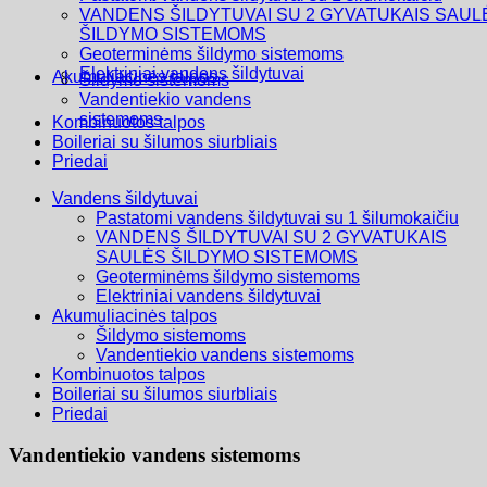
VANDENS ŠILDYTUVAI SU 2 GYVATUKAIS SAUL
ŠILDYMO SISTEMOMS
Geoterminėms šildymo sistemoms
Elektriniai vandens šildytuvai
Akumuliacinės talpos
Šildymo sistemoms
Vandentiekio vandens
sistemoms
Kombinuotos talpos
Boileriai su šilumos siurbliais
Priedai
Vandens šildytuvai
Pastatomi vandens šildytuvai su 1 šilumokaičiu
VANDENS ŠILDYTUVAI SU 2 GYVATUKAIS
SAULĖS ŠILDYMO SISTEMOMS
Geoterminėms šildymo sistemoms
Elektriniai vandens šildytuvai
Akumuliacinės talpos
Šildymo sistemoms
Vandentiekio vandens sistemoms
Kombinuotos talpos
Boileriai su šilumos siurbliais
Priedai
Vandentiekio vandens sistemoms